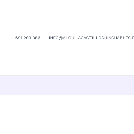
691 203 386
INFO@ALQUILACASTILLOSHINCHABLES.