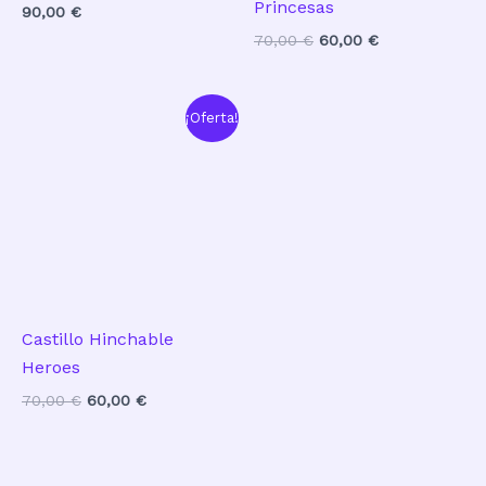
Princesas
90,00
€
El
El
70,00
€
60,00
€
precio
precio
original
actual
era:
es:
70,00 €.
60,00 €.
¡Oferta!
Castillo Hinchable
Heroes
El
El
70,00
€
60,00
€
precio
precio
original
actual
era:
es:
70,00 €.
60,00 €.