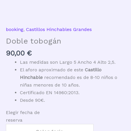
booking
,
Castillos Hinchables Grandes
Doble tobogán
90,00
€
El
Las medidas son Largo 5 Ancho 4 Alto 2,5.
precio
El aforo aproximado de este
Castillo
actual
Hinchable
recomendado es de 8-10 niños o
es:
niñas menores de 10 años.
60,00
Certificado EN 14960:2013.
€
Desde 90€.
Elegir fecha de
reserva