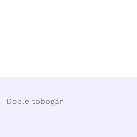
Ir
al
contenido
Doble tobogán