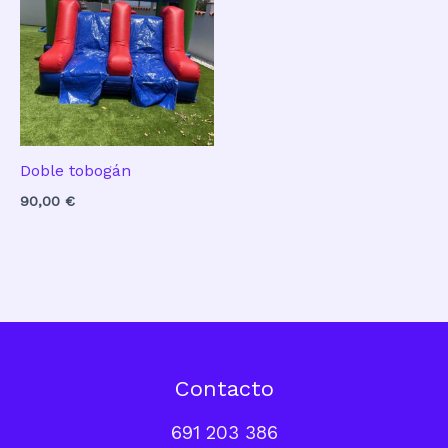
Doble tobogán
90,00
€
Contacto
691 203 386