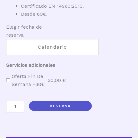
60,00
Certificado EN 14960:2013.
€
Desde 60€.
Elegir fecha de
reserva
Servicios adicionales
Oferta Fin De
30,00
€
Semana +30€
Castillo
RESERVA
Hinchable
Princesas
cantidad