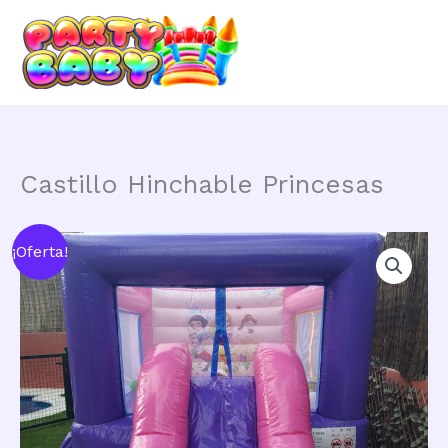
Ir
al
contenido
Castillo Hinchable Princesas
¡Oferta!