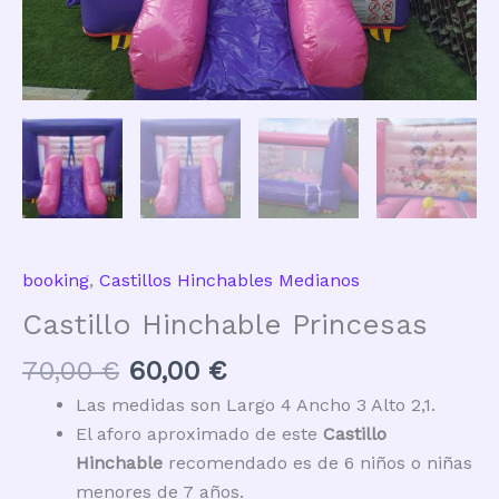
booking
,
Castillos Hinchables Medianos
Castillo Hinchable Princesas
El
El
70,00
€
60,00
€
precio
precio
El
Las medidas son Largo 4 Ancho 3 Alto 2,1.
original
actual
precio
El aforo aproximado de este
Castillo
era:
es:
actual
Hinchable
recomendado es de 6 niños o niñas
70,00 €.
60,00 €.
es:
menores de 7 años.